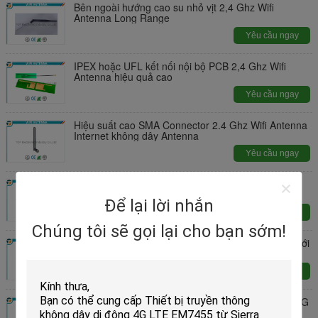
Bên ngoài hướng cao su nhỏ vịt 2,4 Ghz Wifi
Antenna Long Range
Yêu cầu ngay
IPEX hoặc UFL kết nối nội bộ PCB 2,4 Ghz Wifi
Antenna hiệu quả cao
Yêu cầu ngay
Hiệu suất cao SMA Connector 2.4 Ghz Wifi Antenna
Internet không dây Antenna
Yêu cầu ngay
Ăng ten GPRS 2.5dBi RG174 GSM
Để lại lời nhắn
Yêu cầu ngay
Chúng tôi sẽ gọi lại cho bạn sớm!
Bên trong 3 dBi Quad Band GSM GPRS Antenna với
gắn kết gắn kết
Yêu cầu ngay
Không thấm nước tăng cao GSM GPRS Antenna 3G
Modem ăng-ten bên ngoài