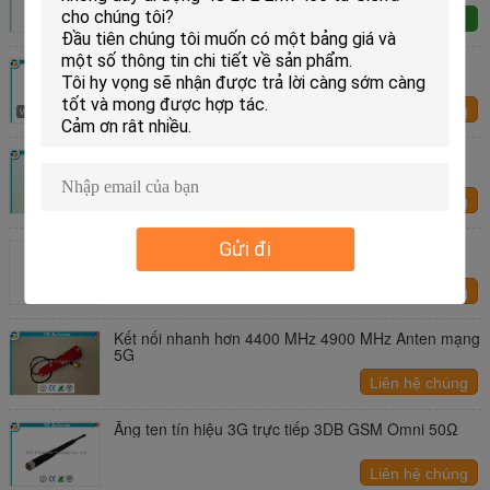
Yêu cầu ngay
Anten bên ngoài LTE LTE 698 MHz 960 MHz
Liên hệ chúng
tôi
Waterpoof Vít 1710 MHz 2690 MHz Anten tín hiệu
4G
Liên hệ chúng
tôi
Nam châm mái nước bên ngoài Lte GPS Combo
Gửi đi
Antenna Phân cực theo chiều dọc
Liên hệ chúng
tôi
Kết nối nhanh hơn 4400 MHz 4900 MHz Anten mạng
5G
Liên hệ chúng
tôi
Ăng ten tín hiệu 3G trực tiếp 3DB GSM Omni 50Ω
Liên hệ chúng